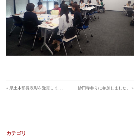
投稿ナビゲーション
«
県土木部長表彰を受賞しました。
妙円寺参りに参加しました。 »
カテゴリ