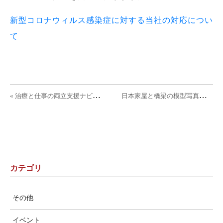
新型コロナウィルス感染症に対する当社の対応につい
て
投稿ナビゲーション
«
治療と仕事の両立支援ナビに紹介されました。
日
本家屋と橋梁の模型写真を掲載します。 »
カテゴリ
その他
イベント